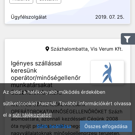
Ügyfélszolgálat
2019. 07. 25.
Százhalombatta,
Vis Verum Kft.
Igényes szállással
keresünk
operátor/minőségellenőr
munkatársakat
Százhalombattára
Az oldal a hatékonyabb működés érdekében
sütiket(cookie) használ. További információkért olvassa
IGÉNYES SZÁLLÁSSAL keresünk
OPERÁTOROKAT/MINŐSÉGELLENŐRÖKET Százh
el a
süti tájékoztatót!
alombattára, azonnali kezdéssel! Cégünk 2008
óta nyújt professzionális megoldást a megbízó
Sütik beállítása
Összes elfogadása
nagyvállalatoknak minőségellenőrzési területen.