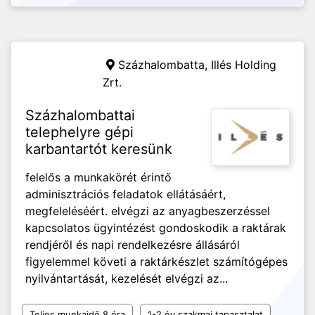
Százhalombatta,
Illés Holding
Zrt.
Százhalombattai
telephelyre gépi
karbantartót keresünk
felelős a munkakörét érintő
adminisztrációs feladatok ellátásáért,
megfeleléséért. elvégzi az anyagbeszerzéssel
kapcsolatos ügyintézést gondoskodik a raktárak
rendjéről és napi rendelkezésre állásáról
figyelemmel követi a raktárkészlet számítógépes
nyilvántartását, kezelését elvégzi az...
Teljes munkaidő 8 óra
1-2 év szakmai tapasztalat