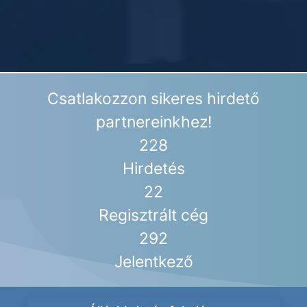
Csatlakozzon sikeres hirdető
partnereinkhez!
228
Hirdetés
22
Regisztrált cég
292
Jelentkező