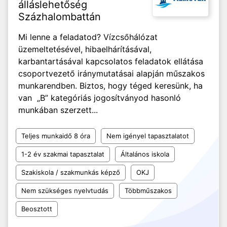
álláslehetőség
Százhalombattán
Mi lenne a feladatod? Vízcsőhálózat
üzemeltetésével, hibaelhárításával,
karbantartásával kapcsolatos feladatok ellátása
csoportvezető iránymutatásai alapján műszakos
munkarendben. Biztos, hogy téged keresünk, ha
van „B” kategóriás jogosítványod hasonló
munkában szerzett...
Teljes munkaidő 8 óra
Nem igényel tapasztalatot
1-2 év szakmai tapasztalat
Általános iskola
Szakiskola / szakmunkás képző
OKJ
Nem szükséges nyelvtudás
Többműszakos
Beosztott