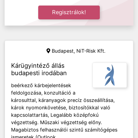
Regisztrálok!
Budapest, NiT-Risk Kft.
Kárügyintéző állás
budapesti irodában
beérkező kárbejelentések
feldolgozása, konzultáció a
károsulttal, káranyagok precíz összeállítása,
károk nyomonkövetése, biztosítókkal való
kapcsolattartás, Legalább középfokú
végzettség. Műszaki végzettség előny.
Magabiztos felhasználói szintű számítógépes
ismeretek (Outlook,...