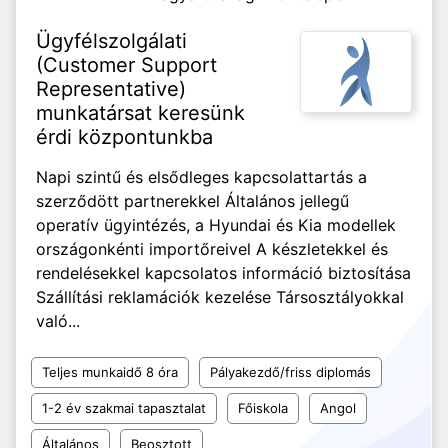
Ügyfélszolgálati
(Customer Support
Representative)
munkatársat keresünk
érdi központunkba
Napi szintű és elsődleges kapcsolattartás a
szerződött partnerekkel Általános jellegű
operatív ügyintézés, a Hyundai és Kia modellek
országonkénti importőreivel A készletekkel és
rendelésekkel kapcsolatos információ biztosítása
Szállítási reklamációk kezelése Társosztályokkal
való...
Teljes munkaidő 8 óra
Pályakezdő/friss diplomás
1-2 év szakmai tapasztalat
Főiskola
Angol
Általános
Beosztott