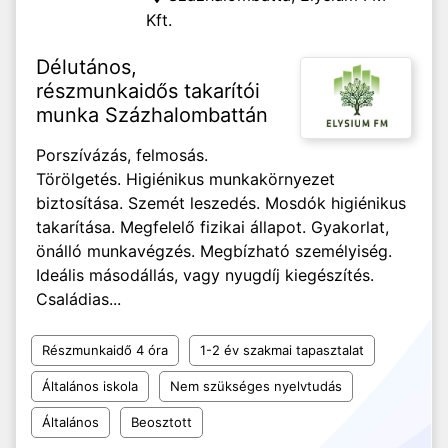
Kft.
Délutános,
részmunkaidős takarítói
munka Százhalombattán
Porszívázás, felmosás.
Törölgetés. Higiénikus munkakörnyezet
biztosítása. Szemét leszedés. Mosdók higiénikus
takarítása. Megfelelő fizikai állapot. Gyakorlat,
önálló munkavégzés. Megbízható személyiség.
Ideális másodállás, vagy nyugdíj kiegészítés.
Családias...
Részmunkaidő 4 óra
1-2 év szakmai tapasztalat
Általános iskola
Nem szükséges nyelvtudás
Általános
Beosztott