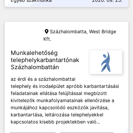
Egyéb szakmunka
2020. 09. 25.
Százhalombatta,
West Bridge
Kft.
Munkalehetőség
telephelykarbantartónak
Százhalombattán
az érdi és a százhalombattai
telephely és irodaépület apróbb karbantartásási
feladatainak ellátása felújítással megbízott
kivitelezők munkafolyamatainak ellenőrzése a
munkájához kapcsolódó eszközök javítása,
karbantartása, leltározása telephelyekkel
kapcsolatos kisebb projektekben való...