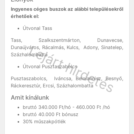
Ingyenes céges buszok az alábbi településekről
érhetőek el:
Útvonal Tass
Tass, Szalkszentmárton, Dunavecse,
Dunaújváros, Rácalmás, Kulcs, Adony, Sinatelep,
Százhalombatta
Útvonal Pusztaszabolcs
Pusztaszabolcs, Iváncsa, Beloiannisz, Besnyő,
Ráckeresztúr, Ercsi, Százhalombatta
Amit kínálunk
bruttó 340.000 Ft/hó - 460.000 Ft /hó
bruttó 40.000 Ft bónusz
30% műszakpótlék