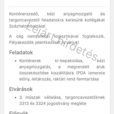
Konténerszedő, kézi anyagmozgató és
targoncavezető feladatokra keresünk kollégákat
Százhalombattára!
A cég nemzetközi logisztikával foglalkozik.
Pályakezdők jelentkezését is várjuk!
Feladatok
Konténerek ki-bepakolása, kézi
anyagmozgatás, a megrendelt áruk
összekészítése kiszállításra (PDA ismerete
előny, leltározás, raktári rend fenntartása
Elvárások
3 műszak vállalása, targoncavezetőknek
3313 és 3324 jogosítvány megléte
Előnyök