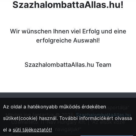
SzazhalombattaAllas.hu!
Wir wünschen Ihnen viel Erfolg und eine
erfolgreiche Auswahl!
SzazhalombattaAllas.hu Team
Az oldal a hatékonyabb működés érdekében
"Százhalombatta, Pest vármegyei régió állásportálja"
Minden jog fentartva © 2026.
SzazhalombattaAllas.hu
sütiket(cookie) használ. További információkért olvassa
Üzemeltető: IT-Nav Hungary Kft. | "Az elsők közé
navigáljuk!"
el a
süti tájékoztatót!