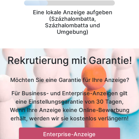
Eine lokale Anzeige aufgeben
(Százhalombatta,
Százhalombatta und
Umgebung)
Rekrutierung mit Garantie!
Möchten Sie eine Garantie für Ihre Anzeige?
Für Business- und Enterprise-Anzeigen gilt
eine Einstellungsgarantie von 30 Tagen,
Wenn Ihre Anzeige keine Online-Bewerbung
erhält, werden wir sie kostenlos verlängern!
Enterprise-Anzeige