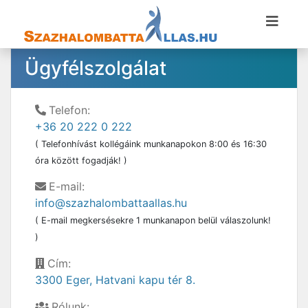
Ügyfélszolgálat
Telefon:
+36 20 222 0 222
( Telefonhívást kollégáink munkanapokon 8:00 és 16:30
óra között fogadják! )
E-mail:
info@szazhalombattaallas.hu
( E-mail megkersésekre 1 munkanapon belül válaszolunk!
)
Cím:
3300 Eger, Hatvani kapu tér 8.
Rólunk: