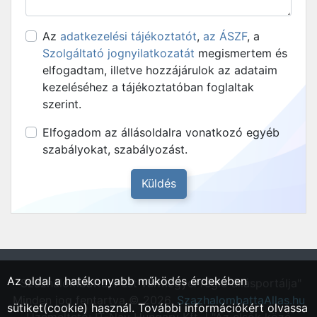
Az
adatkezelési tájékoztatót
,
az ÁSZF
, a
Szolgáltató jognyilatkozatát
megismertem és
elfogadtam, illetve hozzájárulok az adataim
kezeléséhez a tájékoztatóban foglaltak
szerint.
Elfogadom az állásoldalra vonatkozó egyéb
szabályokat, szabályozást.
Az oldal a hatékonyabb működés érdekében
"Százhalombatta, Pest vármegyei régió állásportálja"
Minden jog fentartva © 2026.
SzazhalombattaAllas.hu
sütiket(cookie) használ. További információkért olvassa