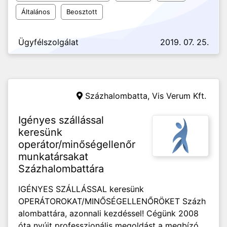
Általános
Beosztott
Ügyfélszolgálat
2019. 07. 25.
Százhalombatta,
Vis Verum Kft.
Igényes szállással
keresünk
operátor/minőségellenőr
munkatársakat
Százhalombattára
IGÉNYES SZÁLLÁSSAL keresünk
OPERÁTOROKAT/MINŐSÉGELLENŐRÖKET Százh
alombattára, azonnali kezdéssel! Cégünk 2008
óta nyújt professzionális megoldást a megbízó