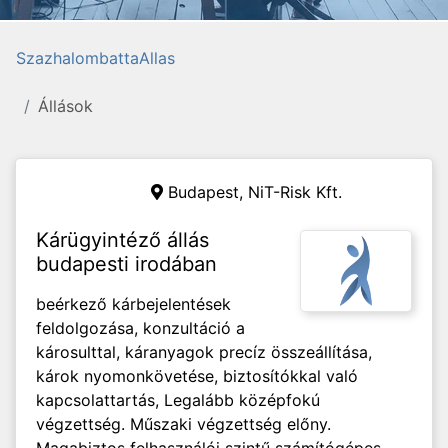
SzazhalombattaAllas
Állások
Budapest, NiT-Risk Kft.
Kárügyintéző állás
budapesti irodában
beérkező kárbejelentések
feldolgozása, konzultáció a
károsulttal, káranyagok precíz összeállítása,
károk nyomonkövetése, biztosítókkal való
kapcsolattartás, Legalább középfokú
végzettség. Műszaki végzettség előny.