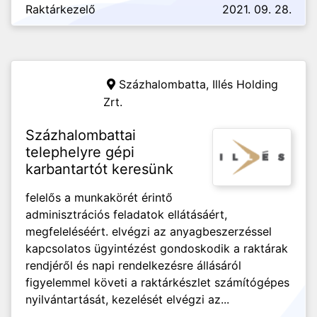
Raktárkezelő
2021. 09. 28.
Százhalombatta,
Illés Holding
Zrt.
Százhalombattai
telephelyre gépi
karbantartót keresünk
felelős a munkakörét érintő
adminisztrációs feladatok ellátásáért,
megfeleléséért. elvégzi az anyagbeszerzéssel
kapcsolatos ügyintézést gondoskodik a raktárak
rendjéről és napi rendelkezésre állásáról
figyelemmel követi a raktárkészlet számítógépes
nyilvántartását, kezelését elvégzi az...