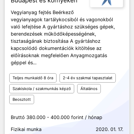
Budapest és környékén
Vegyianyag fejtés Beérkező
vegyianyagok tartálykocsiból és vagonokból
való lefejtése A gyártáshoz szükséges gépek,
berendezések működőképességének,
tisztaságának biztosítása A gyártáshoz
kapcsolódó dokumentációk kitöltése az
előírásoknak megfelelően Anyagmozgatás
géppel és...
Teljes munkaidő 8 óra
2-4 év szakmai tapasztalat
Szakiskola / szakmunkás képző
Általános
Beosztott
Bruttó 380.000 - 400.000 forint / hónap
Fizikai munka
2020. 01. 17.