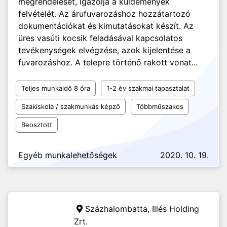
megrendelését, igazolja a küldemények
felvételét. Az árufuvarozáshoz hozzátartozó
dokumentációkat és kimutatásokat készít. Az
üres vasúti kocsik feladásával kapcsolatos
tevékenységek elvégzése, azok kijelentése a
fuvarozáshoz. A telepre történő rakott vonat...
Teljes munkaidő 8 óra
1-2 év szakmai tapasztalat
Szakiskola / szakmunkás képző
Többműszakos
Beosztott
Egyéb munkalehetőségek
2020. 10. 19.
Százhalombatta,
Illés Holding
Zrt.