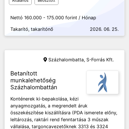
Általános
Beosztott
Nettó 160.000 - 175.000 forint / Hónap
Takarító, takarítónő
2026. 06. 25.
Százhalombatta,
S-Forrás Kft.
Betanított
munkalehetőség
Százhalombattán
Konténerek ki-bepakolása, kézi
anyagmozgatás, a megrendelt áruk
összekészítése kiszállításra (PDA ismerete előny,
leltározás, raktári rend fenntartása 3 műszak
vállalása, targoncavezetőknek 3313 és 3324