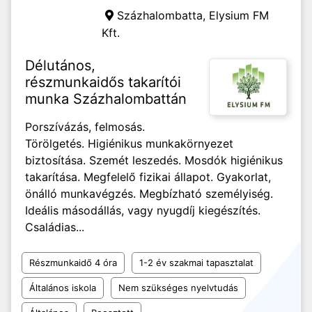
Százhalombatta,
Elysium FM
Kft.
Délutános,
részmunkaidős takarítói
munka Százhalombattán
Porszívázás, felmosás.
Törölgetés. Higiénikus munkakörnyezet
biztosítása. Szemét leszedés. Mosdók higiénikus
takarítása. Megfelelő fizikai állapot. Gyakorlat,
önálló munkavégzés. Megbízható személyiség.
Ideális másodállás, vagy nyugdíj kiegészítés.
Családias...
Részmunkaidő 4 óra
1-2 év szakmai tapasztalat
Általános iskola
Nem szükséges nyelvtudás