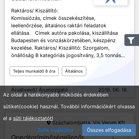
Raktáros/ Kiszállító:
Komissiózás, címek összekészítése,
leellenőrzése, általános raktári feladatok
ellátása. Címek autóra pakolása, kiszállítása
Budapesten és vonzáskörzetében, készpénz
kezelése. Raktáros/ Kiszállító: Szorgalom,
önállóság B kategóriás jogosítvány, 3,5 tonnás...
Teljes munkaidő 8 óra
Általános
Áruátvevő/ Árumozgató
2019. 06. 18.
Az oldal a hatékonyabb működés érdekében
sütiket(cookie) használ. További információkért olvassa
el a
süti tájékoztatót!
Százhalombatta,
Vis Verum Kft.
Sütik beállítása
Összes elfogadása
Operátor/minőségellenőr