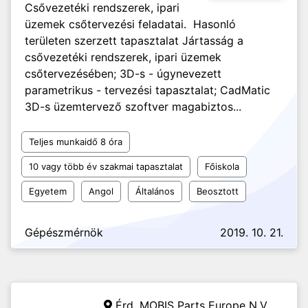
Csővezetéki rendszerek, ipari
üzemek csőtervezési feladatai. Hasonló
területen szerzett tapasztalat Jártasság a
csővezetéki rendszerek, ipari üzemek
csőtervezésében; 3D-s - úgynevezett
parametrikus - tervezési tapasztalat; CadMatic
3D-s üzemtervező szoftver magabiztos...
Teljes munkaidő 8 óra
10 vagy több év szakmai tapasztalat
Főiskola
Egyetem
Angol
Általános
Beosztott
Gépészmérnök
2019. 10. 21.
Érd,
MOBIS Parts Europe N.V