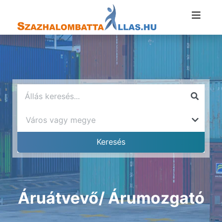
Áruátvevő/ Árumozgató