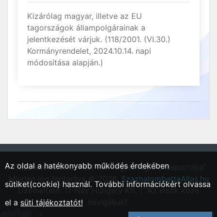
Kizárólag magyar, illetve az EU
tagországok állampolgárainak a
jelentkezését várjuk. (118/2001. (VI.30.)
Kormányrendelet, 2024.10.14. napi
módosítása alapján.)
Az oldal a hatékonyabb működés érdekében
"Százhalombatta, Pest vármegyei régió állásportálja"
Minden jog fentartva © 2026.
SzazhalombattaAllas.hu
sütiket(cookie) használ. További információkért olvassa
Üzemeltető: IT-Nav Hungary Kft. | "Az elsők közé
navigáljuk!"
el a
süti tájékoztatót!