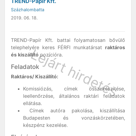
TREND-Papír Kft.
Százhalombatta
2019. 06. 18.
TREND-Papír Kft. battai folyamatosan bővülő
telephelyére keres FÉRFI munkatársat
raktáros
és kiszállító
pozícióra.
Feladatok
Raktáros/ Kiszállító:
Komissiózás, címek összekészítése,
leellenőrzése, általános raktári feladatok
ellátása.
Címek autóra pakolása, kiszállítása
Budapesten és vonzáskörzetében,
készpénz kezelése.