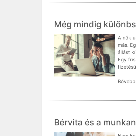
Még mindig különbség
A nők u
más. Eg
állást 
Egy fris
fizetés
Bővebbe
Bérvita és a munka
Nem ked