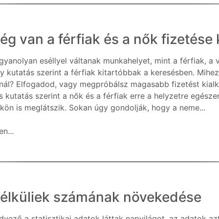
 van a férfiak és a nők fizetése 
gyanolyan eséllyel váltanak munkahelyet, mint a férfiak,
y kutatás szerint a férfiak kitartóbbak a keresésben. Mihe
kínál? Elfogadod, vagy megpróbálsz magasabb fizetést kial
s kutatás szerint a nők és a férfiak erre a helyzetre egésze
ükön is meglátszik. Sokan úgy gondolják, hogy a neme...
n...
nélküliek számának növekedése
vező a statisztikai adatok láttak napvilágot, az adatok a