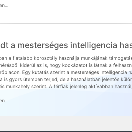
n...
dt a mesterséges intelligencia ha
ban a fiatalabb korosztály használja munkájának támogatásá
mérésből kiderül az is, hogy kockázatot is látnak a felhasz
őpiacon. Egy kutatás szerint a mesterséges intelligencia
a is gyors ütemben terjed, de a használatban jelentős kül
és munkahely szerint. A férfiak jelenleg aktívabban használj
n...