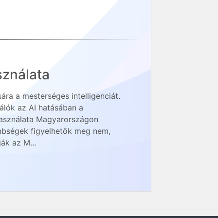
sználata
ra a mesterséges intelligenciát.
nálók az AI hatásában a
 használata Magyarországon
önbségek figyelhetők meg nem,
ák az M...