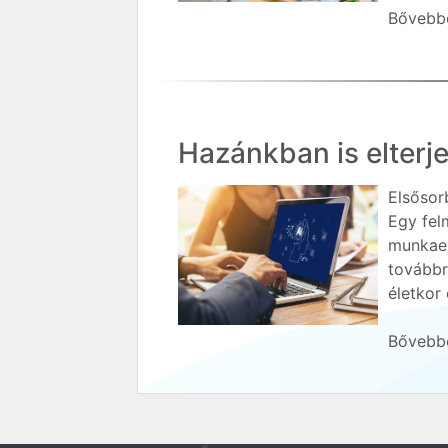
Bővebbe
Hazánkban is elterje
Elsősor
Egy fel
munkaer
továbbr
életkor 
Bővebbe