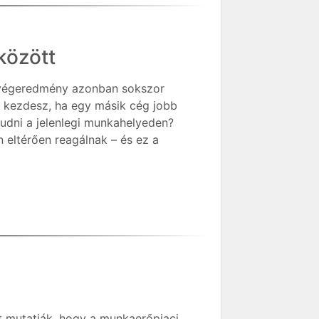
között
 a végeredmény azonban sokszor
z kezdesz, ha egy másik cég jobb
kudni a jelenlegi munkahelyeden?
n eltérően reagálnak – és ez a
zt mutatják, hogy a munkaerőpiaci