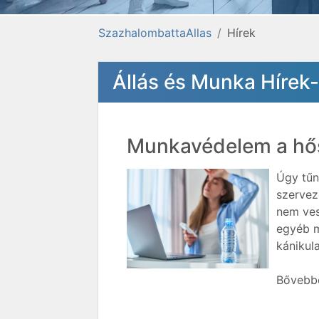
SzazhalombattaAllas
Hírek
Állás és Munka Hírek
Munkavédelem a h
Úgy tűn
szervez
nem ves
egyéb m
kánikul
Bővebbe