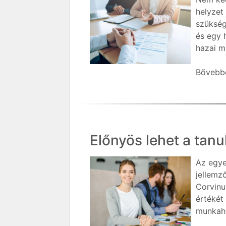
helyzet
szükség
és egy 
hazai m
Bővebbe
Előnyös lehet a tanu
Az egye
jellemz
Corvinu
értékét
munkahel