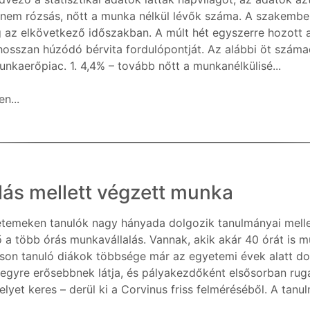
 nem rózsás, nőtt a munka nélkül lévők száma. A szakember
 az elkövetkező időszakban. A múlt hét egyszerre hozott
hosszan húzódó bérvita fordulópontját. Az alábbi öt számad
unkaerőpiac. 1. 4,4% – tovább nőtt a munkanélkülisé...
n...
lás mellett végzett munka
temeken tanulók nagy hányada dolgozik tanulmányai melle
ő a több órás munkavállalás. Vannak, akik akár 40 órát is m
son tanuló diákok többsége már az egyetemi évek alatt do
 egyre erősebbnek látja, és pályakezdőként elsősorban rug
yet keres – derül ki a Corvinus friss felméréséből. A tanulm