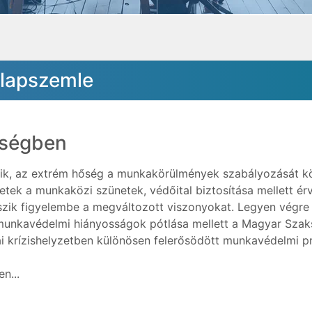
-lapszemle
őségben
ik, az extrém hőség a munkakörülmények szabályozását kö
etek a munkaközi szünetek, védőital biztosítása mellett é
zik figyelembe a megváltozott viszonyokat. Legyen végre 
unkavédelmi hiányosságok pótlása mellett a Magyar Szak
ai krízishelyzetben különösen felerősödött munkavédelmi p
n...