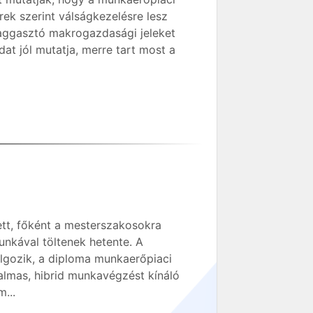
ek szerint válságkezelésre lesz
 aggasztó makrogazdasági jeleket
at jól mutatja, merre tart most a
tt, főként a mesterszakosokra
unkával töltenek hetente. A
lgozik, a diploma munkaerőpiaci
almas, hibrid munkavégzést kínáló
...