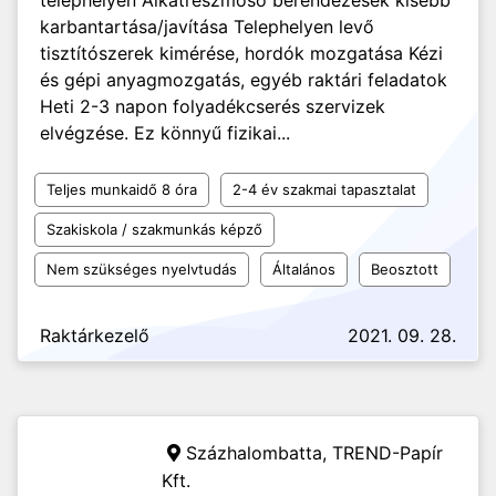
telephelyén Alkatrészmosó berendezések kisebb
karbantartása/javítása Telephelyen levő
tisztítószerek kimérése, hordók mozgatása Kézi
és gépi anyagmozgatás, egyéb raktári feladatok
Heti 2-3 napon folyadékcserés szervizek
elvégzése. Ez könnyű fizikai...
Teljes munkaidő 8 óra
2-4 év szakmai tapasztalat
Szakiskola / szakmunkás képző
Nem szükséges nyelvtudás
Általános
Beosztott
Raktárkezelő
2021. 09. 28.
Százhalombatta,
TREND-Papír
Kft.