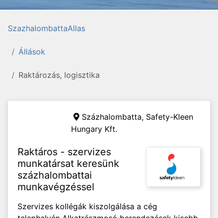
SzazhalombattaAllas
Állások
Raktározás, logisztika
Százhalombatta,
Safety-Kleen
Hungary Kft.
Raktáros - szervizes
munkatársat keresünk
százhalombattai
munkavégzéssel
Szervizes kollégák kiszolgálása a cég