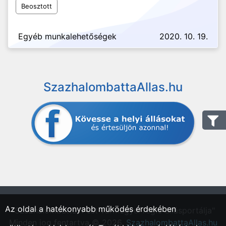
Beosztott
Egyéb munkalehetőségek
2020. 10. 19.
SzazhalombattaAllas.hu
Az oldal a hatékonyabb működés érdekében
"Százhalombatta, Pest vármegyei régió állásportálja"
Minden jog fentartva © 2026.
SzazhalombattaAllas.hu