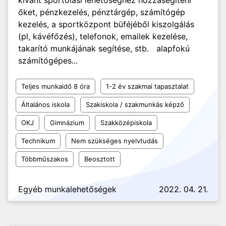
kívánt sportolási lehetőséghez hozzásegíteni
őket, pénzkezelés, pénztárgép, számítógép
kezelés, a sportközpont büféjéből kiszolgálás
(pl, kávéfőzés), telefonok, emailek kezelése,
takarító munkájának segítése, stb. alapfokú
számítógépes...
Teljes munkaidő 8 óra
1-2 év szakmai tapasztalat
Általános iskola
Szakiskola / szakmunkás képző
OKJ
Gimnázium
Szakközépiskola
Technikum
Nem szükséges nyelvtudás
Többműszakos
Beosztott
Egyéb munkalehetőségek
2022. 04. 21.