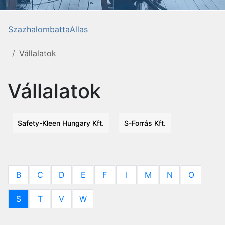
SzazhalombattaAllas
Vállalatok
Vállalatok
Safety-Kleen Hungary Kft.
S-Forrás Kft.
B
C
D
E
F
I
M
N
O
S
T
V
W