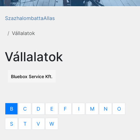
SzazhalombattaAllas
Vállalatok
Vállalatok
Bluebox Service Kft.
B
C
D
E
F
I
M
N
O
S
T
V
W