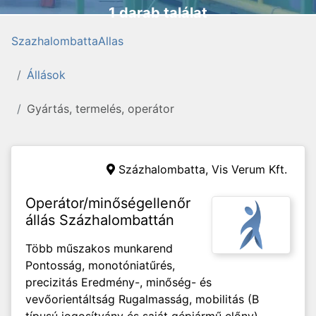
1 darab találat
SzazhalombattaAllas
Állások
Gyártás, termelés, operátor
Százhalombatta,
Vis Verum Kft.
Operátor/minőségellenőr
állás Százhalombattán
Több műszakos munkarend
Pontosság, monotóniatűrés,
precizitás Eredmény-, minőség- és
vevőorientáltság Rugalmasság, mobilitás (B