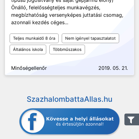
típusú jogosítvány és saját gépjármű előny)
Önálló, felelősségteljes munkavégzés,
megbízhatóság versenyképes juttatási csomag,
azonnali kezdés céges...
Teljes munkaidő 8 óra
Nem igényel tapasztalatot
Általános iskola
Többműszakos
Minőségellenőr
2019. 05. 21.
SzazhalombattaAllas.hu