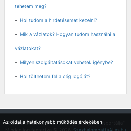
tehetem meg?
Hol tudom a hirdetésemet kezelni?
Mik a vázlatok? Hogyan tudom használni a
vázlatokat?
Milyen szolgáltatásokat vehetek igénybe?
Hol tölthetem fel a cég logóját?
Az oldal a hatékonyabb működés érdekében
"Százhalombatta, Pest vármegyei régió állásportálja"
Minden jog fentartva © 2026.
SzazhalombattaAllas.hu