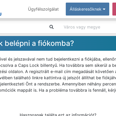
Ügyfélszolgálat
Álláskeresőknek
k belépni a fiókomba?
l és jelszavával nem tud bejelentkezni a fiókjába, ellenőr
csolva a Caps Lock billentyű. Ha továbbra sem sikerül a bel
ezési oldalon. A regisztrált e-mail cím megadását követően
vélben található linkre kattintva új jelszót állíthat be fiókj
jelentkezteti Önt a rendszerbe. Amennyiben néhány percen
móciók mappát is. Ha a probléma továbbra is fennáll, kérjü
Hasznosnak találta ezt az információt?