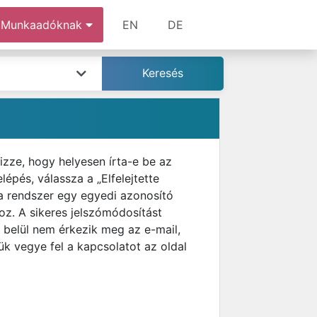
Munkaadóknak
EN
DE
izze, hogy helyesen írta-e be az
épés, válassza a „Elfelejtette
 a rendszer egy egyedi azonosító
ához. A sikeres jelszómódosítást
 belül nem érkezik meg az e-mail,
k vegye fel a kapcsolatot az oldal