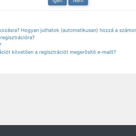
Igen
Nem
atkozásra? Hogyan juthatok (automatikusan) hozzá a számo
regisztrációra?
?
ciót követően a regisztrációt megerősítő e-mailt?