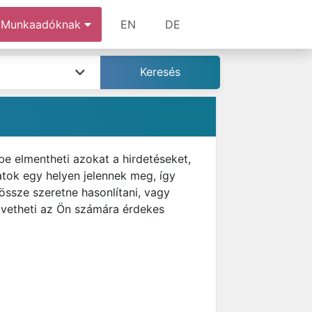
Munkaadóknak
EN
DE
e elmentheti azokat a hirdetéseket,
latok egy helyen jelennek meg, így
 össze szeretne hasonlítani, vagy
övetheti az Ön számára érdekes