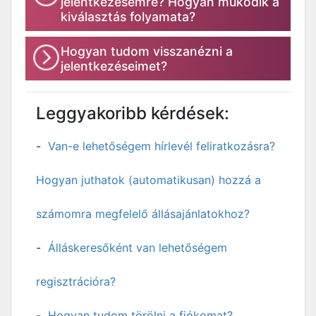
jelentkezésemre? Hogyan működik a
kiválasztás folyamata?
Hogyan tudom visszanézni a
jelentkezéseimet?
Leggyakoribb kérdések:
Van-e lehetőségem hírlevél feliratkozásra?
Hogyan juthatok (automatikusan) hozzá a
számomra megfelelő állásajánlatokhoz?
Álláskeresőként van lehetőségem
regisztrációra?
Hogyan tudom törölni a fiókomat?