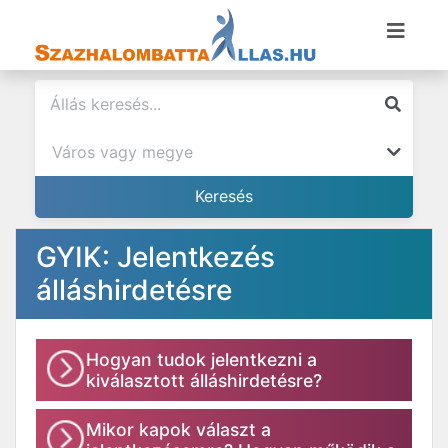
GYIK: Jelentkezés
álláshirdetésre
Hogyan tudok jelentkezni a
kiválasztott álláshirdetésre?
Mikor kapok választ a